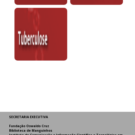
SECRETARIA EXECUTIVA
Fundação Oswaldo Cruz
Biblioteca de Manguinhos